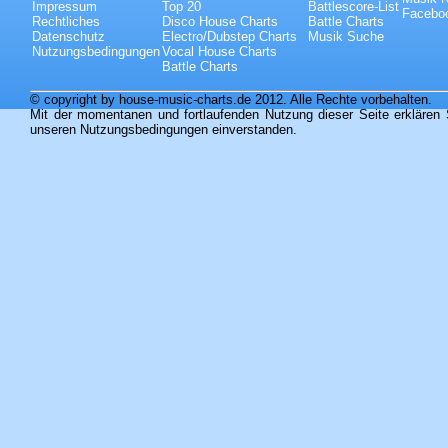
Impressum
Top 20
Battlescore-List
Faceboo
Rechtliches
Disco House Charts
Battle Charts
Datenschutz
Electro/Dubstep Charts
Musik Suche
Nutzungsbedingungen
Vocal House Charts
Battle Charts
© copyright by house-music-charts.de 2012. Alle Rechte vorbehalten.
Mit der momentanen und fortlaufenden Nutzung dieser Seite erklären 
unseren Nutzungsbedingungen einverstanden.