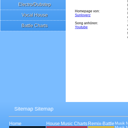
Electro/Dubstep
Homepage von:
Vocal House
Sunloverz
Song anhören:
Battle Charts
Youtube
Sitemap Sitemap
Home
House Music Charts
Remix-Battle
Musik 
Musik 