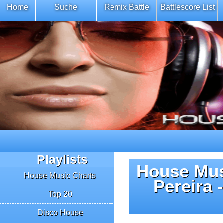
Home
Suche
Remix Battle
Battlescore List
Playlists
House Mus
House Music Charts
Pereira 
Top 20
Disco House