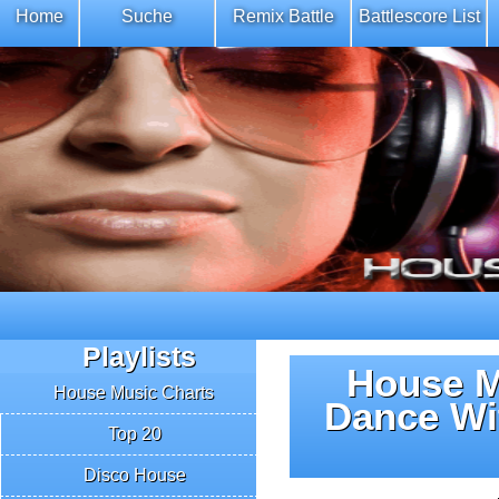
Home
Suche
Remix Battle
Battlescore List
Playlists
House M
House Music Charts
Dance Wi
Top 20
Disco House