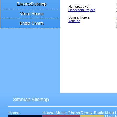
Electro/Dubstep
Homepage von:
Dancecom Project
Vocal House
Song anhören:
Youtube
Battle Charts
Sitemap Sitemap
Home
House Music Charts
Remix-Battle
Musik 
Musik 