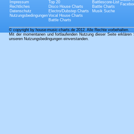
Impressum
Top 20
Battlescore-List
Faceboo
Rechtliches
Disco House Charts
Battle Charts
Datenschutz
Electro/Dubstep Charts
Musik Suche
Nutzungsbedingungen
Vocal House Charts
Battle Charts
© copyright by house-music-charts.de 2012. Alle Rechte vorbehalten.
Mit der momentanen und fortlaufenden Nutzung dieser Seite erklären 
unseren Nutzungsbedingungen einverstanden.