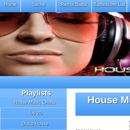
Home
Suche
Remix Battle
Battlescore List
Playlists
House Mu
House Music Charts
Top 20
Disco House