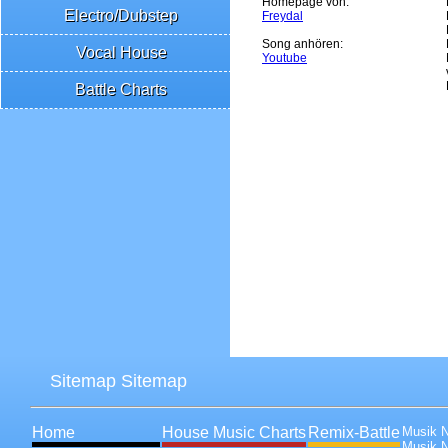
Homepage von:
Electro/Dubstep
Freydal
Song anhören:
Vocal House
Youtube
Battle Charts
Sitemap Sitemap
Home
House Music Charts
Remix-Battle
Musik 
Musik 