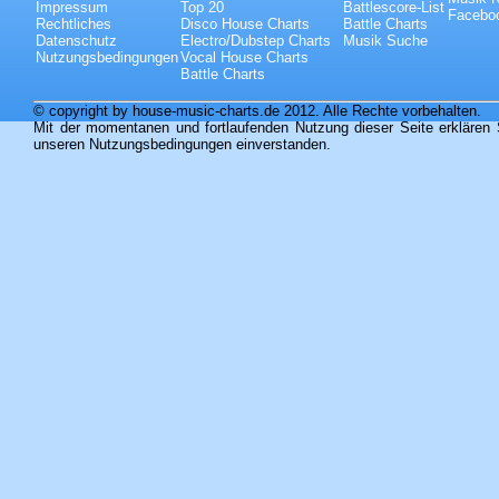
Impressum
Top 20
Battlescore-List
Faceboo
Rechtliches
Disco House Charts
Battle Charts
Datenschutz
Electro/Dubstep Charts
Musik Suche
Nutzungsbedingungen
Vocal House Charts
Battle Charts
© copyright by house-music-charts.de 2012. Alle Rechte vorbehalten.
Mit der momentanen und fortlaufenden Nutzung dieser Seite erklären 
unseren Nutzungsbedingungen einverstanden.