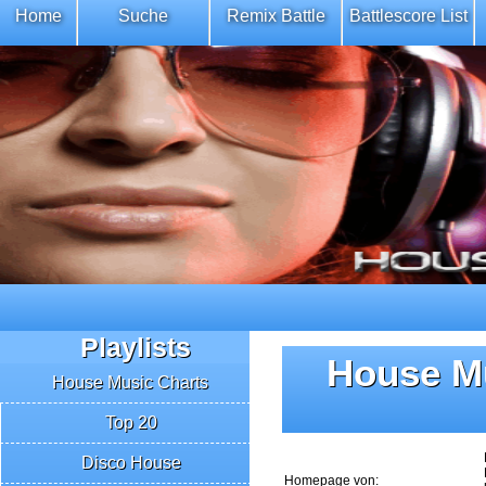
Home
Suche
Remix Battle
Battlescore List
Playlists
House Mu
House Music Charts
Top 20
Disco House
Homepage von: