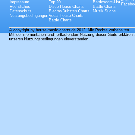
Impressum
Top 20
Battlescore-List
Faceboo
Rechtliches
Disco House Charts
Battle Charts
Datenschutz
Electro/Dubstep Charts
Musik Suche
Nutzungsbedingungen
Vocal House Charts
Battle Charts
© copyright by house-music-charts.de 2012. Alle Rechte vorbehalten.
Mit der momentanen und fortlaufenden Nutzung dieser Seite erklären 
unseren Nutzungsbedingungen einverstanden.