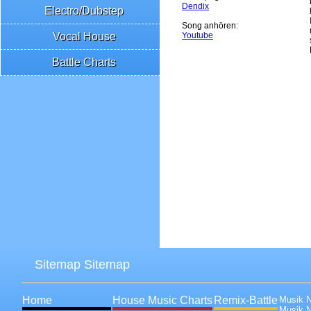
Dendix
Electro/Dubstep
Song anhören:
Vocal House
Youtube
Battle Charts
Sitemap Sitemap
Home
House Music Charts
Remix-Battle
Musik 
Musik 