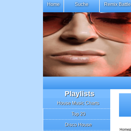
Home
Suche
Remix Battle
Playlists
House Music Charts
Top 20
Disco House
Homep