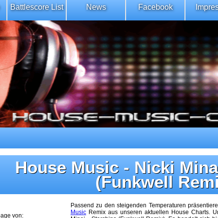
Battlescore List
News
Facebook
Impre
House Music - Nicki Minaj
(Funkwell Remi
Passend zu den steigenden Temperaturen präsentieren
Music
Remix aus unseren aktuellen House Charts. Uns
age von: