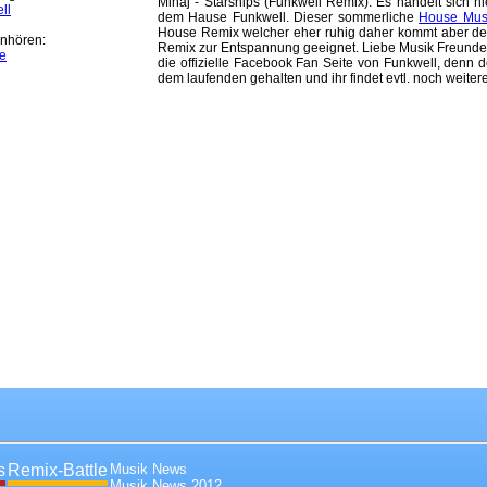
Minaj - Starships (Funkwell Remix). Es handelt sich h
ll
dem Hause Funkwell. Dieser sommerliche
House Mus
House Remix welcher eher ruhig daher kommt aber denno
nhören:
Remix zur Entspannung geeignet. Liebe Musik Freunde
e
die offizielle Facebook Fan Seite von Funkwell, denn d
dem laufenden gehalten und ihr findet evtl. noch weiter
s
Remix-Battle
Musik News
Musik News 2012