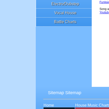
Funkwe
Electro/Dubstep
Song a
Vocal House
Youtub
Battle Charts
Sitemap Sitemap
Home
House Music Chart