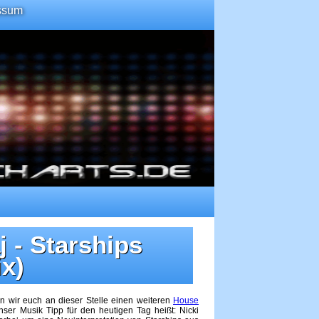
ssum
 - Starships
x)
 wir euch an dieser Stelle einen weiteren
House
er Musik Tipp für den heutigen Tag heißt: Nicki