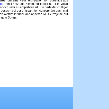
ierbei um eine Neuinterpretation von Starships aus
ic
Remix heizt die Stimmung kräftig auf. Ein Vocal
ch sehr zu empfehlen ist. Ein perfekter chilliger
 besucht bei der entspannten Atmosphäre auch mal
ort werdet ihr über alle anderen Musik Projekte auf
e gute Songs.